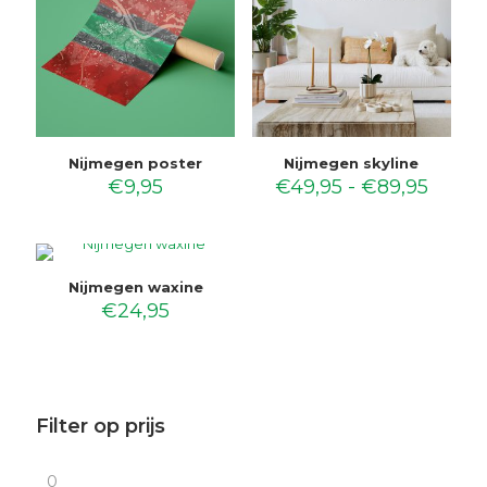
Nijmegen poster
Nijmegen skyline
Prijsk
€
9,95
€
49,95
-
€
89,95
€49,9
tot
€89,9
Nijmegen waxine
€
24,95
Filter op prijs
Min.