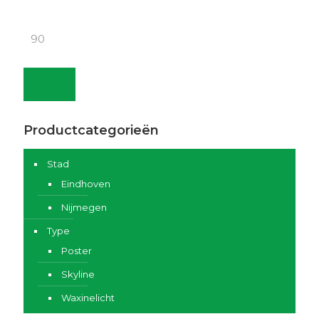
prijs
Max.
prijs
Filter
Productcategorieën
Stad
Eindhoven
Nijmegen
Type
Poster
Skyline
Waxinelicht