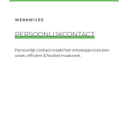
WERKWIJZE
PERSOONLIJK
CONTACT
Persoonlijk contact maakt het ontwerpproces een
uniek, efficiënt & flexibel maatwerk.
WAAR KAN NINETEEN DESIGN
MEE HELPEN?